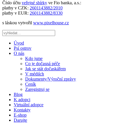
Číslo účtu
veřejné sbírky
ve Fio banka, a.s.:
platby v CZK:
2601143882/2010
platby v EUR:
2601143882/8330
s láskou vytvořil
www.pixelhouse.cz
Úvod
Psí ostrov
O nás
Kdo jsme
Co je dočasná péče
Jak se stát dočaskářem
V médiích
Dokumenty/Výroční zprávy
Ceník
Zaregistruj se
Blog
K adopci
Virtuální adopce
Kontakty
E-shop
Darujte