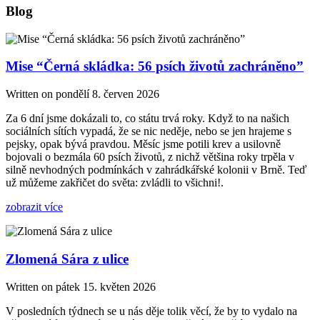
Blog
Mise “Černá skládka: 56 psích životů zachráněno”
Written on
pondělí 8. červen 2026
Za 6 dní jsme dokázali to, co státu trvá roky. Když to na našich
sociálních sítích vypadá, že se nic neděje, nebo se jen hrajeme s
pejsky, opak bývá pravdou. Měsíc jsme potili krev a usilovně
bojovali o bezmála 60 psích životů, z nichž většina roky trpěla v
silně nevhodných podmínkách v zahrádkářské kolonii v Brně. Teď
už můžeme zakřičet do světa: zvládli to všichni!.
zobrazit více
Zlomená Sára z ulice
Written on
pátek 15. květen 2026
V posledních týdnech se u nás děje tolik věcí, že by to vydalo na