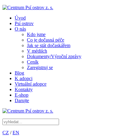
Úvod
Psí ostrov
O nás
Kdo jsme
Co je dočasná péče
Jak se stát dočaskářem
V médiích
Dokumenty/Výroční zprávy
Ceník
Zaregistruj se
Blog
K adopci
Virtuální adopce
Kontakty
E-shop
Darujte
CZ
/
EN