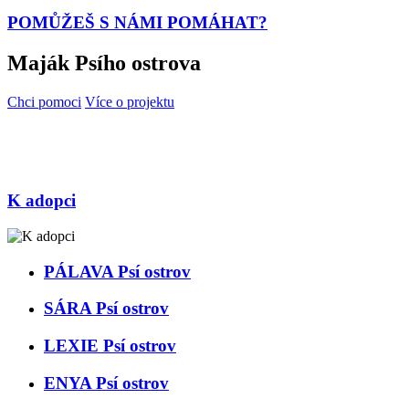
POMŮŽEŠ
S NÁMI POMÁHAT?
Maják Psího ostrova
Chci pomoci
Více o projektu
Nasaj atmosféru a rezervuj si palubní lístek na loď plnou dobrého
pocitu, plující ke Psímu ostrovu, protože společně s námi skutečně
měníš svět.
K adopci
PÁLAVA Psí ostrov
SÁRA Psí ostrov
LEXIE Psí ostrov
ENYA Psí ostrov